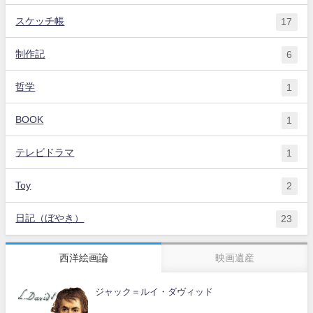
スケッチ帳
17
制作記
6
哲学
1
BOOK
1
テレビドラマ
1
Toy
2
日記（ぼやき）
23
西洋絵画論
映画遺産
ジャック＝ルイ・ダヴィッド