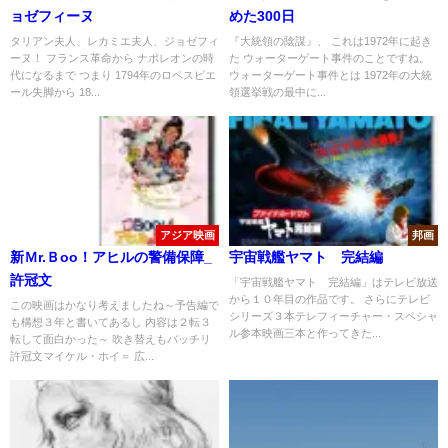
ョゼフィーヌ
めた300日
タリアン夫人、レカミエ夫人、ジョゼフィ
『大統領の陰謀』、 これは1972年に起き
ーヌ！ フランス革命から ナポレオンの時
た ウォーターゲート事件のことですね。
代になるまで つまり 1794年のロペスピエ
ウォーターゲート事件とは 1972年の大統
ール失脚から 18...
領選挙戦の最中に...
アジア映画
邦画
新Ｍr.Ｂoo！アヒルの警備保障_
宇宙戦艦ヤマト 完結編
許冠文
「宇宙戦艦ヤマト 完結編」はテレビ放送
から１０年目の作品です。 さらにテレビ
この映画はかなり考えましたね～予告編で
シリーズ３本テレフィーチャー・スペシャ
も構想３年と書いてあるし 内容は２転３
ル参本映画三本と作ってきた...
転して面白かった～ 吹き替えもバッチリ
許冠文マイケル・ホイ＝ 広...