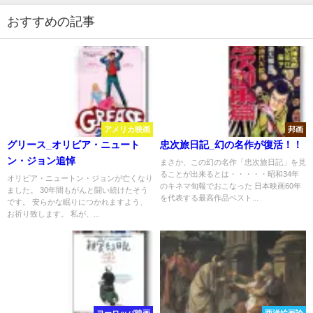
おすすめの記事
アメリカ映画
邦画
グリース_オリビア・ニュート
忠次旅日記_幻の名作が復活！！
ン・ジョン追悼
まさか、この幻の名作「忠次旅日記」を見
ることが出来るとは・・・・・昭和34年
オリビア・ニュートン・ジョンが亡くなり
のキネマ旬報でおこなった 日本映画60年
ました。 30年間もがんと闘い続けたそう
を代表する最高作品ベスト...
です。 安らかな眠りにつかれますよう、
お祈り致します。 私が、...