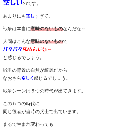
空しい
のです。
あまりにも
空し
すぎて、
戦争は本当に
意味のないもの
なんだな～
人間はこんな
意味のないもの
で
バタバタ
死ぬんだな
～
と感じるでしょう。
戦争の背景の自然が綺麗だから
なおさら
空しく
感じるでしょう。
戦争シーンは５つの時代が出てきます。
この５つの時代に
同じ役者が当時の兵士で出ています。
まるで生まれ変わっても