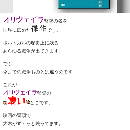
オリヴェイラ
監督の名を
傑作
世界に広めた
です。
ポルトガルの歴史上に残る
あらゆる戦争が出てきます。
でも
今までの戦争ものとは
違う
のです。
これが
オリヴェイラ
監督の
凄い
とこです。
映画の冒頭で
大木がず～っと映ってます。