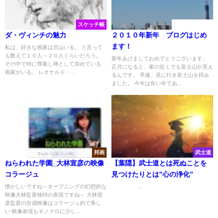
スケッチ帳
日記（ぼやき）
ダ・ヴィンチの魅力
２０１０年新年 ブログはじめ
ます！
私は、好きな画家は沢山いる。 と言って
も数えて１０人～２０人ぐらいだろう。
新年あけましておめでとうございます。
その中で特に尊敬し神として崇めている
正月になると、家の近くでも富士山が見え
画家がいる。 レオナルド・...
るんです。 早速、見に行き富士山を拝み
ました。 今年は良い年であ...
邦画
武士道
ねらわれた学園_大林宣彦の映像
【葉隠】武士道とは死ぬことを
コラージュ
見つけたりとは”心の浄化”
懐かしいですね～オープニングの幻想的な
...
映像大林監督独特の表現ですね～ 大林宣
彦監督の合成映像はコラージュ的で美し
い 映像表現もモノクロに少し...