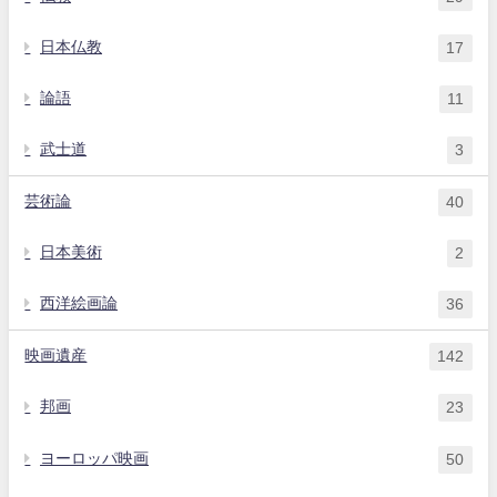
日本仏教
17
論語
11
武士道
3
芸術論
40
日本美術
2
西洋絵画論
36
映画遺産
142
邦画
23
ヨーロッパ映画
50