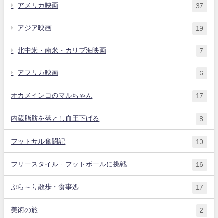
アメリカ映画
37
アジア映画
19
北中米・南米・カリブ海映画
7
アフリカ映画
6
オカメインコのマルちゃん
17
内蔵脂肪を落とし血圧下げる
8
フットサル奮闘記
10
フリースタイル・フットボールに挑戦
16
ぶら～り散歩・食事処
17
美術の旅
2