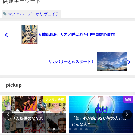
関連キーワード
マノエル・デ・オリヴェイラ
人情紙風船_天才と呼ばれた山中貞雄の遺作
リカバリーとreスタート !
pickup
映画
論語
「知」心が惑わない智の人とは、
「信」信頼できる人とは？また
どんな人？
った信頼について