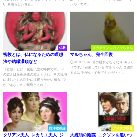
い 素晴らしい青春...
ハルトです...
仏教
オカメインコのマルちゃん
密教とは、仏になるための瞑想
マルちゃん、完全回復↑
法や結縁灌頂など
⏲2010-11-07 目の腫れがなくなり ゆっく
りですが 回復している マルちゃん ２週間
《密教》とは、秘密仏教の略称です。 そ
まえは 毛がなく心配でしたが・・...
の教えは最高深遠の教えとされ、その境地
に達したもの以外には窺うかがい知ること
ができないので秘密とされて...
西洋絵画論
アメリカ映画
タリアン夫人_レカミエ夫人_ジ
大統領の陰謀_ニクソンを追いつ