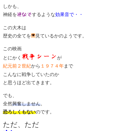
しかも、
神経を
逆なで
するような
効果音で・・
この大木は
歴史の全てを
見ているかのようです。
この映画
戦争シーン
とにかく
が
紀元前２世紀
から
１９７４年
まで
こんなに戦争していたのか
と思うほど出てきます。
でも、
全然
興奮しません
。
恐ろしくもない
のです。
ただ、ただ