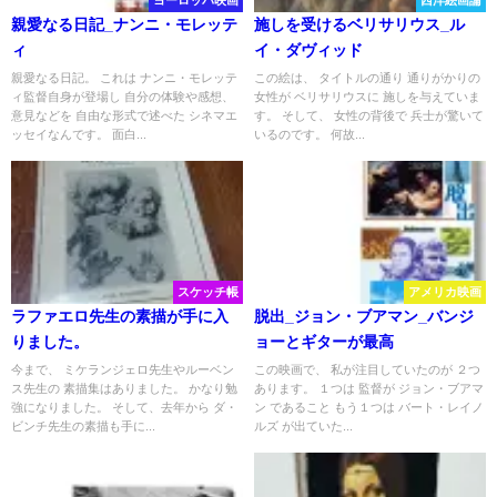
ヨーロッパ映画
西洋絵画論
親愛なる日記_ナンニ・モレッテ
施しを受けるベリサリウス_ル
ィ
イ・ダヴィッド
親愛なる日記。 これは ナンニ・モレッテ
この絵は、 タイトルの通り 通りがかりの
ィ監督自身が登場し 自分の体験や感想、
女性が ベリサリウスに 施しを与えていま
意見などを 自由な形式で述べた シネマエ
す。 そして、 女性の背後で 兵士が驚いて
ッセイなんです。 面白...
いるのです。 何故...
スケッチ帳
アメリカ映画
ラファエロ先生の素描が手に入
脱出_ジョン・ブアマン_バンジ
りました。
ョーとギターが最高
今まで、 ミケランジェロ先生やルーベン
この映画で、 私が注目していたのが ２つ
ス先生の 素描集はありました。 かなり勉
あります。 １つは 監督が ジョン・ブアマ
強になりました。 そして、去年から ダ・
ン であること もう１つは バート・レイノ
ビンチ先生の素描も手に...
ルズ が出ていた...