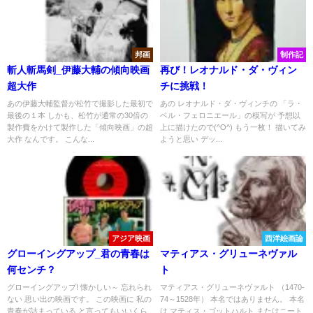
邦画
制作記
斬人斬馬剣_伊藤大輔の傾向映画
再び！レオナルド・ダ・ヴィン
超大作
チに挑戦！
あの伊藤大輔監督が松竹で撮影した最初で
あの レオナルド・ダ・ヴィンチの 「ラ・
最後の１本 しかも、松竹が通常の30倍の
ベル・フェロニエール」の模写が 予想以
製作費をかけて製作した「傾向映画」の超
上に描けたので(^O^) もう一枚！ 描いてみ
大作 なんです。 こんな...
ようと思い デッ...
アジア映画
西洋絵画論
グローイングアップ_君の青春は
マティアス・グリューネヴァル
何センチ？
ト
グローイングアップ! 懐かしい～ 忘れられ
マティアス・グリューネヴァルト （1470-
ない 思い出の映画です。 この映画に 私の
74～1528年） 本名ではありません。 本名
青春が詰まっている と言ってもいいくら
は マティス・ゴットハルト またはニート