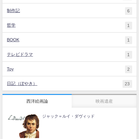
制作記
6
哲学
1
BOOK
1
テレビドラマ
1
Toy
2
日記（ぼやき）
23
西洋絵画論
映画遺産
ジャック＝ルイ・ダヴィッド