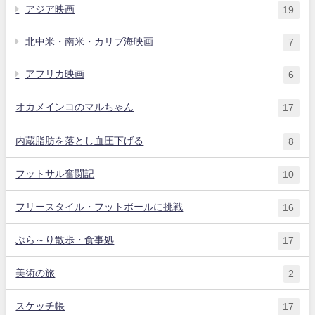
アジア映画
19
北中米・南米・カリブ海映画
7
アフリカ映画
6
オカメインコのマルちゃん
17
内蔵脂肪を落とし血圧下げる
8
フットサル奮闘記
10
フリースタイル・フットボールに挑戦
16
ぶら～り散歩・食事処
17
美術の旅
2
スケッチ帳
17