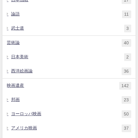
17
論語
11
武士道
3
芸術論
40
日本美術
2
西洋絵画論
36
映画遺産
142
邦画
23
ヨーロッパ映画
50
アメリカ映画
37