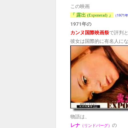
この映画
『 露出
』
(Exponerad)
（1971
1971
年の
カンヌ国際映画祭
で評判
彼女は国際的に有名人に
物語は、
の
レナ
（リンドバーグ）