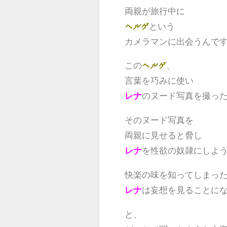
両親が旅行中に
という
ヘルゲ
カメラマンに出会うんで
この
、
ヘルゲ
言葉を巧みに使い
のヌード写真を撮っ
レナ
そのヌード写真を
両親に見せると脅し
を性欲の奴隷にしよ
レナ
快楽の味を知ってしまっ
は妄想を見ることに
レナ
と、