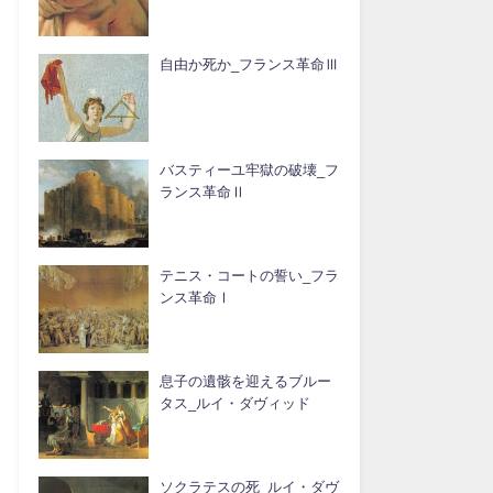
自由か死か_フランス革命Ⅲ
バスティーユ牢獄の破壊_フ
ランス革命Ⅱ
テニス・コートの誓い_フラ
ンス革命Ⅰ
息子の遺骸を迎えるブルー
タス_ルイ・ダヴィッド
ソクラテスの死_ルイ・ダヴ