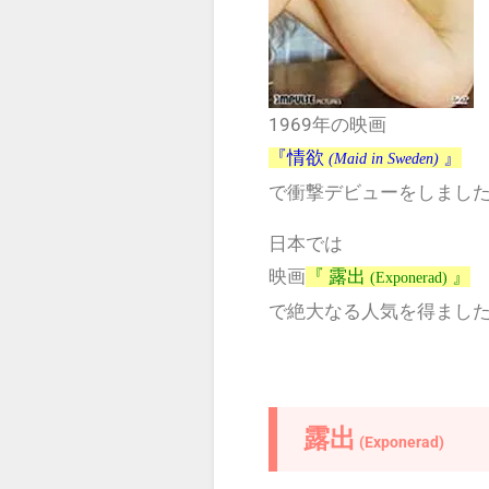
1969年の映画
『情欲
』
(Maid in Sweden)
で衝撃デビューをしまし
日本では
映画
『 露出
』
(Exponerad)
で絶大なる人気を得まし
露出
(Exponerad)