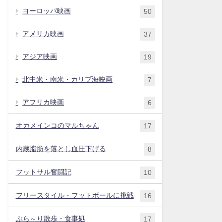
ヨーロッパ映画
50
アメリカ映画
37
アジア映画
19
北中米・南米・カリブ海映画
7
アフリカ映画
6
オカメインコのマルちゃん
17
内蔵脂肪を落とし血圧下げる
8
フットサル奮闘記
10
フリースタイル・フットボールに挑戦
16
ぶら～り散歩・食事処
17