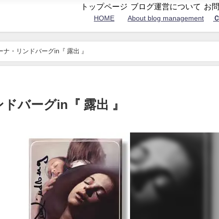
トップページ
ブログ運営について
お
HOME
About blog management
Ｃ
ナ・リンドバーグin『 露出 』
バーグin『 露出 』