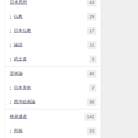
日本思想
43
仏教
29
日本仏教
17
論語
11
武士道
3
芸術論
40
日本美術
2
西洋絵画論
36
映画遺産
142
邦画
23