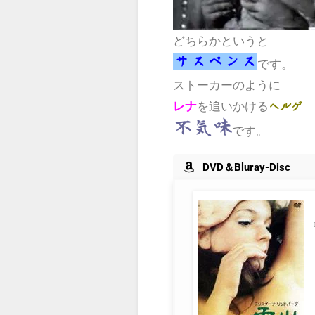
どちらかというと
サスペンス
です。
ストーカーのように
を追いかける
レナ
ヘルゲ
不気味
です。
DVD＆Bluray-Disc