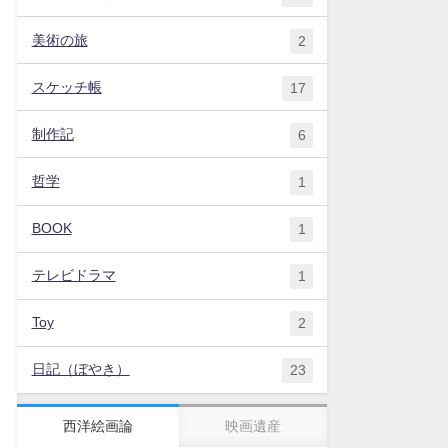
美術の旅
2
スケッチ帳
17
制作記
6
哲学
1
BOOK
1
テレビドラマ
1
Toy
2
日記（ぼやき）
23
西洋絵画論
映画遺産