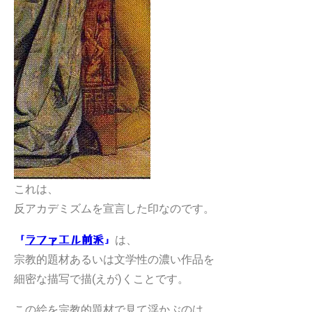
これは、
反アカデミズムを宣言した印なのです。
は、
「
ラファエル前派
」
宗教的題材あるいは文学性の濃い作品を
細密な描写で描(えが)くことです。
この絵を宗教的題材で見て浮かぶのは