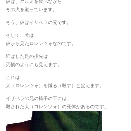
彼は、クルミを食べながら
その犬を蹴っています。
そう、彼はイサベラの兄です。
そして、犬は
彼から見たロレンツォなのです。
延ばした足の指先は
刃物のようにも見えます。
これは、
犬（ロレンツォ）を蹴る（殺す）と捉えます。
イザベラの兄の椅子の下には、
殺された犬（ロレンツォ）の死体があるのです。