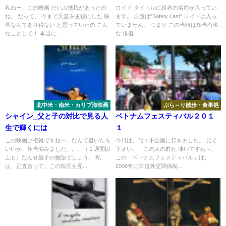
私ねー、この映画 だいぶ抵抗があったの
ロイド タイトルに役者の名前が入ってい
ね。 だって、 今まで天皇を主役にした 映
ます。 原題は"Safety Last" ロイドは入っ
画なんてあり得ない と思っていたの こん
ていません。 つまり この当時は相当有名
なことして！ 本当に...
な 俳優...
北中米・南米・カリブ海映画
ぶら～り散歩・食事処
シャイン_父と子の対比で見る人
ベトナムフェスティバル２０１
生で輝くには
１
この映画は複雑ですねー。なんて書いたら
今日は、代々木公園に行きました。 見て
いいか、相当悩みました。。。（２週間以
下さい。 この人の群れ 凄いですね～。
上も）なんせ親子の物語でしょう。 私
この「ベトナムフェスティバル」は、
は、正直言って。この映画を見...
2008年に日越外交関係樹...