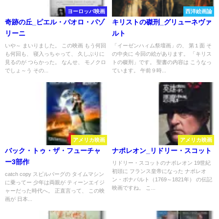
ヨーロッパ映画
西洋絵画論
奇跡の丘_ピエル・パオロ・パゾ
キリストの磔刑_グリューネヴァ
リーニ
ルト
いや～ まいりました。 この映画 もう何回
「イーゼンハィム祭壇画」の、 第１面 そ
も何回も、 寝入っちゃって、 久しぶりに
の中央に 今回の絵があります。 「キリス
見るのが つらかった。 なんせ、 モノクロ
トの磔刑」です。 聖書の内容は こうなっ
でしょ～う その...
ています。 午前９時...
アメリカ映画
アメリカ映画
バック・トゥ・ザ・フューチャ
ナポレオン_リドリー・スコット
ー3部作
リドリー・スコットのナポレオン 19世紀
初頭に フランス皇帝になった ナポレオ
catch copy スピルバーグの タイムマシン
ン・ボナパルト（1769～1821年） の伝記
に乗ってー 少年は両親が ティーンエイジ
映画ですね。 こ...
ャーだった時代へ。 正直言って、 この映
画が 日本...