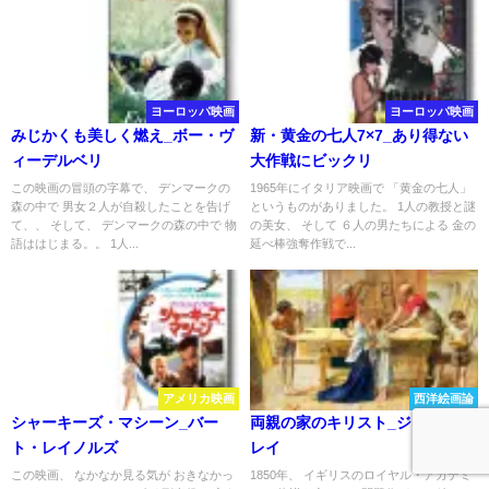
ヨーロッパ映画
ヨーロッパ映画
みじかくも美しく燃え_ボー・ヴ
新・黄金の七人7×7_あり得ない
ィーデルベリ
大作戦にビックリ
この映画の冒頭の字幕で、 デンマークの
1965年にイタリア映画で 「黄金の七人」
森の中で 男女２人が自殺したことを告げ
というものがありました。 1人の教授と謎
て、、 そして、 デンマークの森の中で 物
の美女、 そして ６人の男たちによる 金の
語ははじまる。。 1人...
延べ棒強奪作戦で...
アメリカ映画
西洋絵画論
シャーキーズ・マシーン_バー
両親の家のキリスト_ジョン・ミ
ト・レイノルズ
レイ
この映画、 なかなか見る気が おきなかっ
1850年、 イギリスのロイヤル・アカデミ