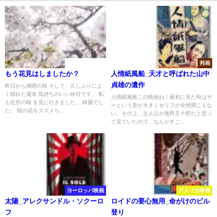
日記（ぼやき）
邦画
もう花見はしましたか？
人情紙風船_天才と呼ばれた山中
貞雄の遺作
昨日から満開の桜 そして、久しぶりによ
く晴れた週末 気持ちのいい休日です。 私
人情紙風船この映画ね！最初に見た時はザ
も近所の桜 を見に行きました。 綺麗でし
ーという音が大きくセリフが全然聞こえな
た。 桜の花をスズメち...
い。その上、主人公が海野又十郎だと思っ
て見ていたので、なんかすご...
ヨーロッパ映画
アメリカ映画
太陽_アレクサンドル・ソクーロ
ロイドの要心無用_命がけのビル
フ
登り