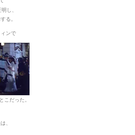
て
証明し、
功する。
ウィンで
とこだった。
法は、