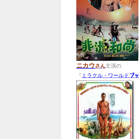
ニカウ
主演の
さん
『
ミラクル・ワールド
ブッ