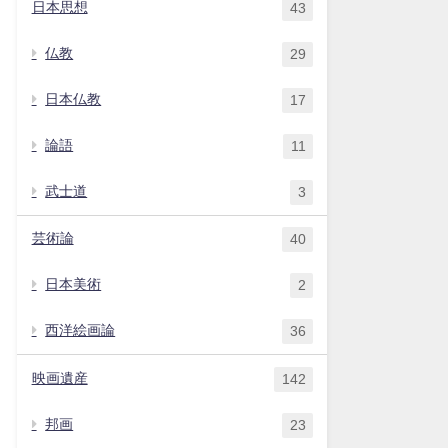
日本思想
43
仏教
29
日本仏教
17
論語
11
武士道
3
芸術論
40
日本美術
2
西洋絵画論
36
映画遺産
142
邦画
23