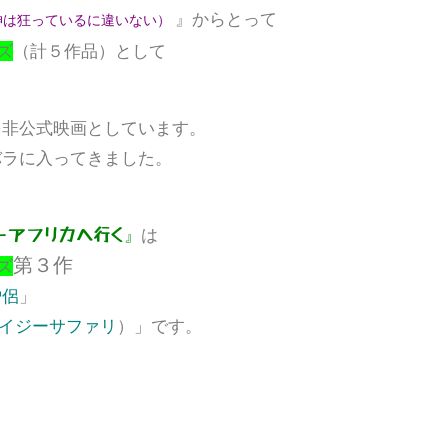
』からとって
）
神は狂っているに違いない
ズ
（計５作品）として
を非公式映画としています。
バラに入ってきました。
』
は
ーアフリカへ行く
第３作
ズ
僧侶
」
イジーサファリ
）」です。