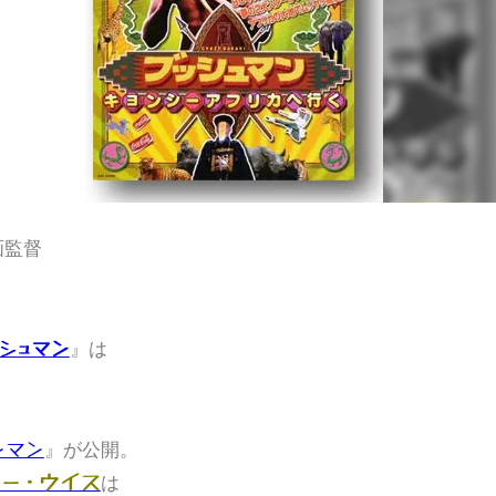
画監督
』は
シュマン
』が公開。
ンマン
は
ミー・ウイス