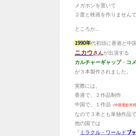
メガホンを置いて
２度と映画を作りません
ところか…
代初頭に
と
1990年
香港
中
ニカウ
が出演する
さん
・
カルチャーギャップ
コ
が３本製作されました。
実際には、
で、２作品制作
香港
で、１作品
中国
（中国電影共
なので３本とも単独作品
他の国では
『
ミラクル・ワールド
ブッ