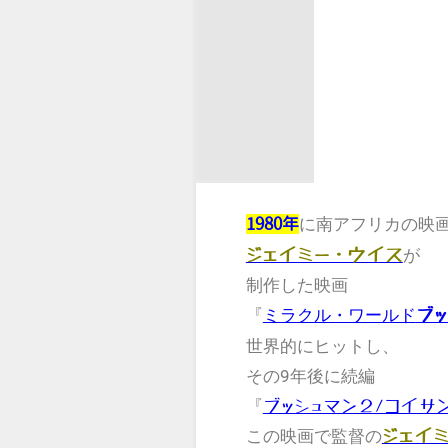
に
の映
1980年
南アフリカ
が
ジェイミー・ウイス
制作した映画
『
ミラクル・ワールド
ブッ
世界的にヒットし、
その9年後に続編
『
ブッシュマン２/コイサ
この映画で監督の
ジェイ