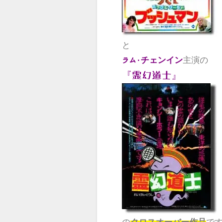
と
主演の
ラム・
チェンイン
『
』
霊幻道士