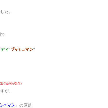
でした。
で
国
“
“
メディ
ブッシュマン
同製作公司が製作）
ですが、
』の原題
シュマン