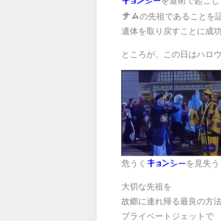
を道術で起こし
キョンシー
サム
の先祖であることを
遺体を取り戻すことに成
ところが、この日はハロ
危うく
を見失う
キョンシー
大切な先祖を
故郷に連れ帰る最良の方
プライベートジェットで