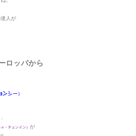
すね。
の達人が
ーロッパから
）
ョンシー
き、
が
ラム
・
チェンイン
）