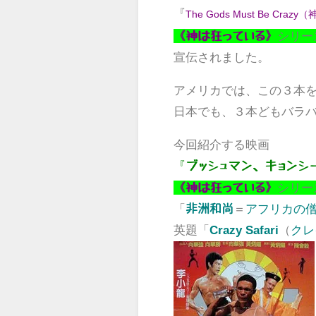
『
The Gods Must Be Crazy
（
《
》
シリー
神は狂っている
宣伝されました。
アメリカでは、この３本
日本でも、３本どもバラ
今回紹介する映画
『
ブッシュマン
、キョンシ
《
》
シリー
神は狂っている
「
＝
アフリカの
非洲和尚
英題「
（
クレ
Crazy Safari