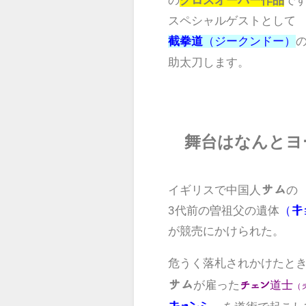
の
クロスオーバー作品
で
スペシャルゲストとして
截拳道
（ジークンドー）
助太刀します。
舞台はなんとヨ
サム
イギリスで中国人
の
3代前の曽祖父の遺体
（
キ
が競売にかけられた。
危うく落札されかけたと
サム
が雇った
チェン
道士
（