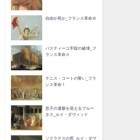
自由か死か_フランス革命Ⅲ
バスティーユ牢獄の破壊_フ
ランス革命Ⅱ
テニス・コートの誓い_フラ
ンス革命Ⅰ
息子の遺骸を迎えるブルー
タス_ルイ・ダヴィッド
ソクラテスの死_ルイ・ダヴ