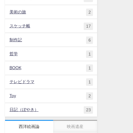
美術の旅
2
スケッチ帳
17
制作記
6
哲学
1
BOOK
1
テレビドラマ
1
Toy
2
日記（ぼやき）
23
西洋絵画論
映画遺産