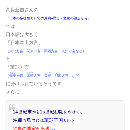
高良倉吉さんの
『
日本の多様性としての沖縄--歴史・文化の視点から
』
では、
日本語は大きく
「日本本土方言」
（東北方言・関東方言・関西方言・九州方言など）
と
「琉球方言」
あまみ
くにがみ
しゅり
なは
（
奄美
方言、
国頭
方言、
首里
・
那覇
方言、など）
に分けられているそうです。
さらに
14世紀末から15世紀初期にかけて、
沖縄の島々には
琉球王国
という
独自の国家が出現
し、