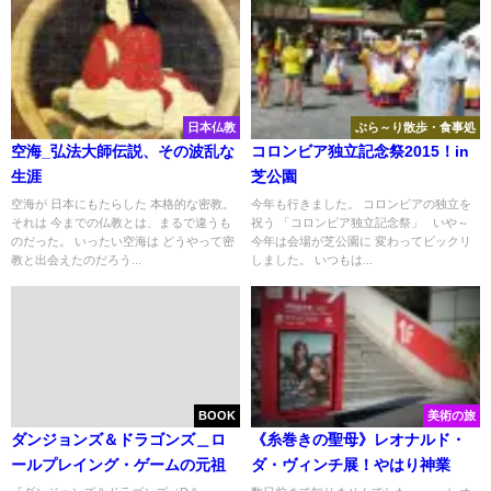
日本仏教
ぶら～り散歩・食事処
空海_弘法大師伝説、その波乱な
コロンビア独立記念祭2015！in
生涯
芝公園
空海が 日本にもたらした 本格的な密教。
今年も行きました。 コロンビアの独立を
それは 今までの仏教とは、まるで違うも
祝う 「コロンビア独立記念祭」 いや～
のだった。 いったい空海は どうやって密
今年は会場が芝公園に 変わってビックリ
教と出会えたのだろう...
しました。 いつもは...
BOOK
美術の旅
ダンジョンズ＆ドラゴンズ＿ロ
《糸巻きの聖母》レオナルド・
ールプレイング・ゲームの元祖
ダ・ヴィンチ展！やはり神業