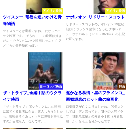
アメリカ映画
アメリカ映画
ツイスター_竜巻を追いかける青
ナポレオン_リドリー・スコット
春物語
リドリー・スコットのナポレオン 19世紀
初頭に フランス皇帝になった ナポレオ
ツイスターとは竜巻ですね。 だからパニ
ン・ボナパルト（1769～1821年） の伝記
ック映画です。 でもね、 この映画は好き
映画ですね。 こ...
だな～ ただのパニック映画じゃなくて ア
メリカの青春映画っぽい...
ヨーロッパ映画
邦画
ザ・トライブ_全編手話のウクラ
遥かなる慕情・星のフラメンコ_
イナ映画
西郷輝彦のヒット曲の映画化
「ザ・トライブ」 驚いたことにこの映画
西郷輝彦が亡くなりましたね。 私個人と
に出てくる役者は全員、素人しろうとしか
しては、何と言っても、NHKの大河ドラ
も、聾唖者ろうあしゃ（耳に障害を持ち話
マ「独眼竜政宗」の片倉小十郎（片倉景
すのが困難な人）なんです。...
綱）が、なんとも良かったです...