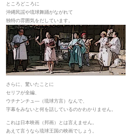
ところどころに
沖縄民謡や琉球舞踊がながれて
独特の雰囲気をだしています。
さらに、驚いたことに
セリフが全編、
ウチナンチュ―（琉球方言）なんで、
字幕をみないと何を話しているのかわかりません。
これは日本映画（邦画）とは言えません。
あえて言うなら琉球王国の映画でしょう。