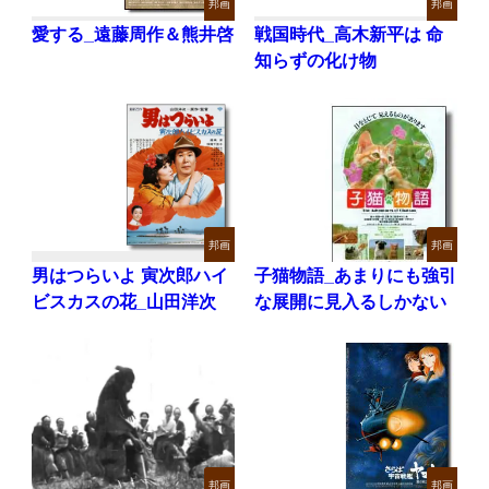
邦画
邦画
愛する_遠藤周作＆熊井啓
戦国時代_高木新平は 命
知らずの化け物
邦画
邦画
男はつらいよ 寅次郎ハイ
子猫物語_あまりにも強引
ビスカスの花_山田洋次
な展開に見入るしかない
邦画
邦画