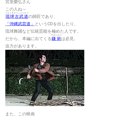
宮里榮弘
さん
この人ね～
りゅうきゅうこぶじゅつ
琉球古武道
の師匠であり、
「沖縄武芸道」
というCDを出したり、
琉球舞踊など伝統芸能を極めた人です。
かまじゅつ
だから、本編に出てくる
鎌術
は必見。
迫力があります。
また、この映画