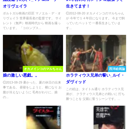
オリヴェイラ
生きてます！
ポルトガル映画の巨匠 マノエル・デ・オ
⏲2012-08-20 オカメインコのマルちゃん
リヴェイラ 世界最長老の監督です。 サイ
が 今年で１４年目になります。 今まで飼
レント（無声）映画時代から 映画を撮っ
っていたペットで 一番長生きしていま
ています。 「コロンブス...
す...
オカメインコのマルちゃん
西洋絵画論
娘の激しい悪戯。。
ホラティウス兄弟の誓い_ルイ・
ダヴィッド
⏲2013-08-29 暑かった、夏の休日の出来
事である。 昼寝をしようと、横になり お
この絵は、タイトル通り ホラティウス兄
腹が冷えないように 毛布がわりに、娘
弟が、 クラティウス兄弟との戦いに 打ち
の...
勝つことを 父親に誓うシーンです。...