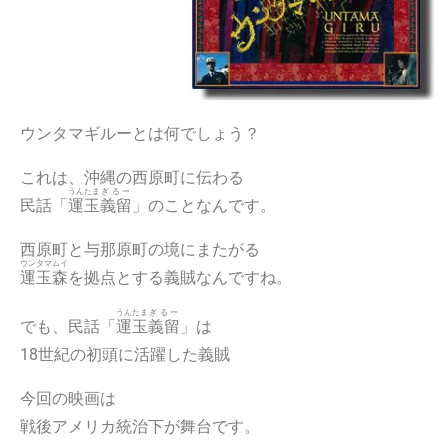
ウンタマギルーとは何でしょう？
これは、沖縄の西原町に伝わる
うんたま
ぎるー
民話「
運玉
義留
」のことなんです。
西原町と与那原町の境にまたがる
ウンタマムイ
運玉森
を拠点とする義賊なんですね。
うんたま
ぎるー
でも、民話「
運玉
義留
」は
18世紀の初頭に活躍した義賊
今回の映画は
戦後アメリカ統治下が舞台です。