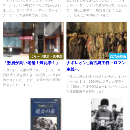
『ダンジョンズ＆ドラゴンズ（D＆
数日前まで知りませんでした。。。 レオ
D）』 は、1974年にアメリカで販売され
ナルド・ダ・ヴィンチ展がやっていたなん
ました。 ファンタジー・ロールプレイン
て！ 知った瞬間！ 絶対見に行くと思
グ・ゲームの最高峰であり元祖...
い。 なんとか時間を作り見に...
ぶら～り散歩・食事処
西洋絵画論
「敷居が高い老舗！煉瓦亭！」
ナポレオン_新古典主義～ロマン
主義へ
９月です。 芸術の秋です。 そこで、今
日は 私が絵を描くきっかけ探しの 散歩に
フランス革命戦争を終結したナポレオン・
出かけました。 まず、 銀座の青木画廊に
ボナパルトは、1804年にフランス皇帝と
行きました。 １０...
して戴冠した後今度はヨーロッパ全土にわ
たる征服戦争を展開しまし...