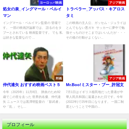
ヨーロッパ映画
アジア映画
処女の泉_イングマール・ベルイ
トラベラー_アッバス・キアロス
マン
タミ
イングマール・ベルイマン監督の 登場で
この映画の主人公、ガッセム・ジュライは
す。 一部の映画評論家では、 語るのをタ
とんでもない悪ガキ サッカーに夢中で勉
ブーとされている 映画監督です。 でも 私
強そっちのけそこまではいいんだが・・・
は好きな監督なので ...
その後の行動がよくない...
邦画
アジア映画
仲代達矢 おすすめ映画ベスト５
Mr.Boo!ミスター・ブー_許冠文
今年（2025年）11月8日、 肺炎のため92
7月1日はイギリス植民地だった香港が中
歳でこの世を去った 世界的名優、仲代達
華人民共和国に返還された日です。今年
矢 ニュースでは黒澤明監督の 「影武者」
(2022年)で25年目になります。 一国二制
や「乱 」 そし...
度ということで中国の...
プロフィール