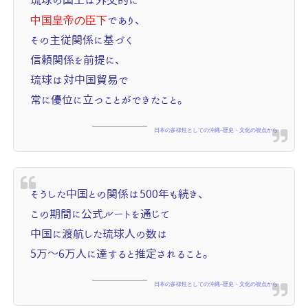
琉球の国王は外交的に
中国皇帝の臣下
であり、
その主従関係に基づく
信頼関係を前提に、
琉球は対中国貿易で
常に優位に立つことができたこと。
日本の多様性としての沖縄--歴史・文化の視点から
そうした中国との関係は500年も続き、
この期間に公式ルートを通じて
中国に渡航した琉球人の数は
5万～6万人に達すると推定されること。
日本の多様性としての沖縄--歴史・文化の視点から