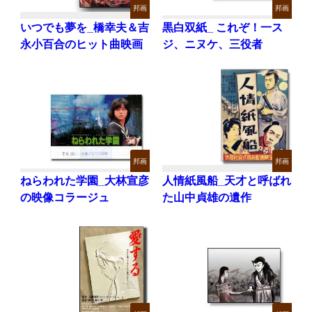
邦画
邦画
いつでも夢を_橋幸夫＆吉
黒白双紙_ これぞ！一ス
永小百合のヒット曲映画
ジ、ニヌケ、三役者
邦画
邦画
ねらわれた学園_大林宣彦
人情紙風船_天才と呼ばれ
の映像コラージュ
た山中貞雄の遺作