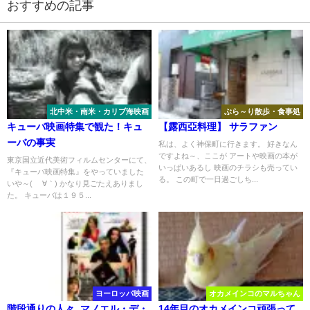
おすすめの記事
北中米・南米・カリブ海映画
ぶら～り散歩・食事処
キューバ映画特集で観た！キュ
【露西亞料理】 サラファン
ーバの事実
私は、よく神保町に行きます。 好きなん
ですよね～、ここが アートや映画の本が
東京国立近代美術フィルムセンターにて、
いっぱいあるし 映画のチラシも売ってい
『キューバ映画特集』をやっていました
る。 この町で一日過ごしち...
いや～( ´∀｀) かなり見ごたえありまし
た。 キューバは１９５...
ヨーロッパ映画
オカメインコのマルちゃん
階段通りの人々_マノエル・デ・
14年目のオカメインコ頑張って