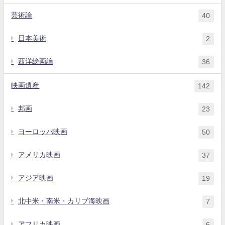
芸術論
40
日本美術
2
西洋絵画論
36
映画遺産
142
邦画
23
ヨーロッパ映画
50
アメリカ映画
37
アジア映画
19
北中米・南米・カリブ海映画
7
アフリカ映画
6