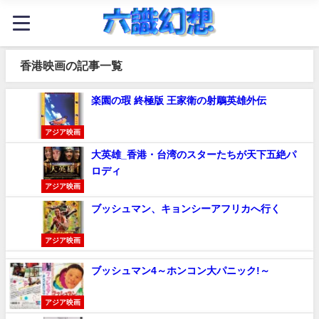
香港映画の記事一覧
楽園の瑕 終極版 王家衛の射鵰英雄外伝
アジア映画
大英雄_香港・台湾のスターたちが天下五絶パ
ロディ
アジア映画
ブッシュマン、キョンシーアフリカへ行く
アジア映画
ブッシュマン4～ホンコン大パニック!～
アジア映画