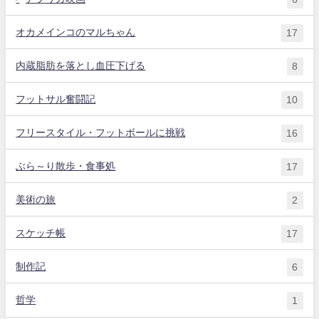
オカメインコのマルちゃん
17
内蔵脂肪を落とし血圧下げる
8
フットサル奮闘記
10
フリースタイル・フットボールに挑戦
16
ぶら～り散歩・食事処
17
美術の旅
2
スケッチ帳
17
制作記
6
哲学
1