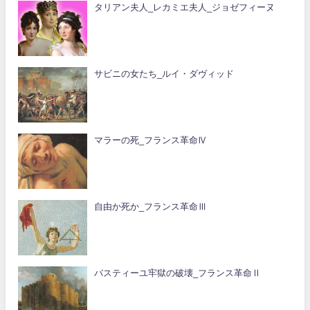
タリアン夫人_レカミエ夫人_ジョゼフィーヌ
サビニの女たち_ルイ・ダヴィッド
マラーの死_フランス革命Ⅳ
自由か死か_フランス革命Ⅲ
バスティーユ牢獄の破壊_フランス革命Ⅱ