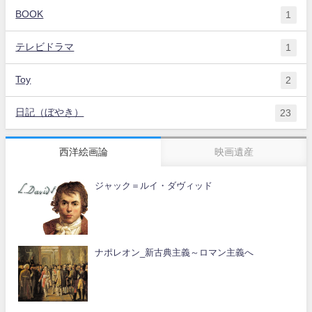
BOOK
1
テレビドラマ
1
Toy
2
日記（ぼやき）
23
西洋絵画論
映画遺産
ジャック＝ルイ・ダヴィッド
ナポレオン_新古典主義～ロマン主義へ