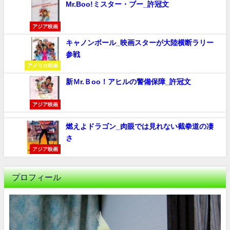
Mr.Boo!ミスター・ブー_許冠文
アジア映画
キャノンボール_映画スターが大陸横断ラリー
参戦
アメリカ映画
新Ｍr.Ｂoo！アヒルの警備保障_許冠文
アジア映画
燃えよドラゴン_肉眼では見れない截拳道の凄
さ
アジア映画
プロフィール