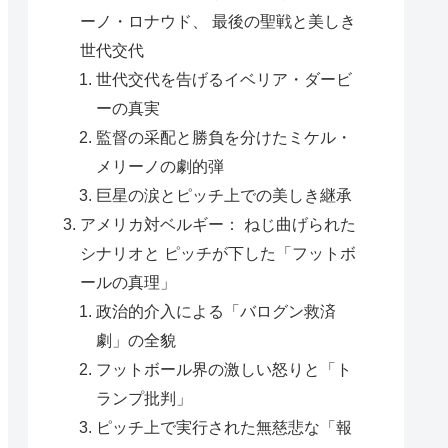
ーノ・ロナウド、 最後の聖戦と美しき
世代交代
世代交代を告げるイベリア・ダービ
ーの真実
監督の采配と勝負を分けたミケル・
メリーノの劇的弾
巨星の涙とピッチ上での美しき継承
アメリカ対ベルギー： ねじ曲げられた
シナリオと ピッチが下した「フットボ
ールの真理」
政治的介入による「バログン救済
劇」の全貌
フットボール界の激しい怒りと「ト
ランプ批判」
ピッチ上で実行された無慈悲な「報