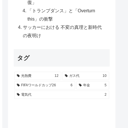
復」
「トランプダンス」と「Overturn
this」の衝撃
サッカーにおける 不変の真理と新時代
の夜明け
タグ
光熱費
12
ガス代
10
FIFAワールドカップ26
6
年金
5
電気代
2