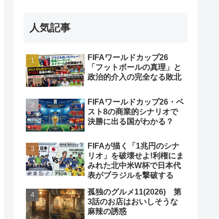
人気記事
FIFAワールドカップ26
「フットボールの真理」と
政治的介入の完全なる敗北
FIFAワールドカップ26・ベ
スト8の商業的シナリオで
決勝に出る国がわかる？
FIFAが描く「1兆円のシナ
リオ」を破壊せよ!利権にま
みれた北中米W杯で日本代
表がブラジルを撃破する
孤独のグルメ11(2026) 第
3話のお店はおいしそうな
麻辣の誘惑