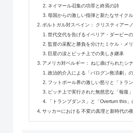
ネイマール召集の功罪と終焉の詩
母国からの激しい指弾と新たなサイク
ポルトガル対スペイン： クリスティアー
世代交代を告げるイベリア・ダービー
監督の采配と勝負を分けたミケル・メ
巨星の涙とピッチ上での美しき継承
アメリカ対ベルギー： ねじ曲げられたシ
政治的介入による「バログン救済劇」
フットボール界の激しい怒りと「トラ
ピッチ上で実行された無慈悲な「報復
「トランプダンス」と「Overturn this
サッカーにおける 不変の真理と新時代の